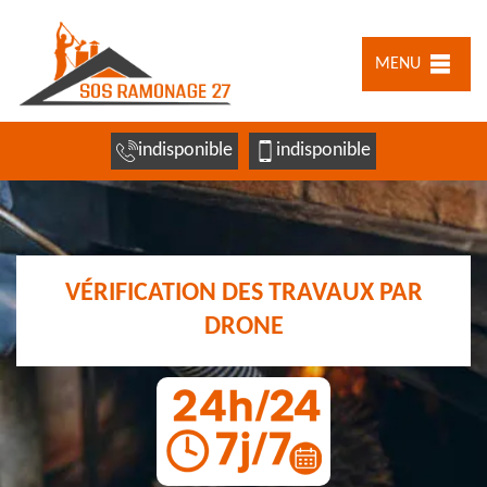
MENU
indisponible
indisponible
VÉRIFICATION DES TRAVAUX PAR
DRONE