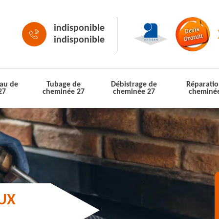
indisponible
indisponible
au de
Tubage de
Débistrage de
Réparatio
27
cheminée 27
cheminée 27
cheminé
AUX