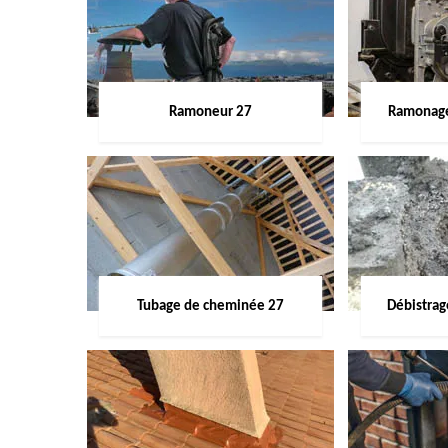
Ramoneur 27
Ramonage
Tubage de cheminée 27
Débistra