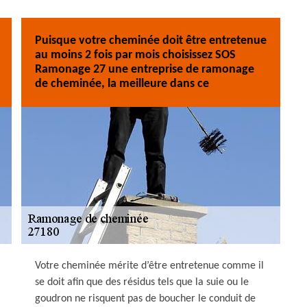
Puisque votre cheminée doit être entretenue
au moins 2 fois par mois choisissez SOS
Ramonage 27 une entreprise de ramonage
de cheminée, la meilleure dans ce
Votre cheminée mérite d’être entretenue comme il
se doit afin que des résidus tels que la suie ou le
goudron ne risquent pas de boucher le conduit de