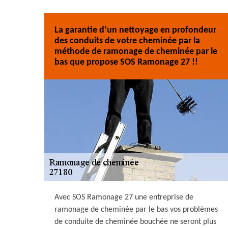
La garantie d’un nettoyage en profondeur
des conduits de votre cheminée par la
méthode de ramonage de cheminée par le
bas que propose SOS Ramonage 27 !!
Avec SOS Ramonage 27 une entreprise de
ramonage de cheminée par le bas vos problèmes
de conduite de cheminée bouchée ne seront plus