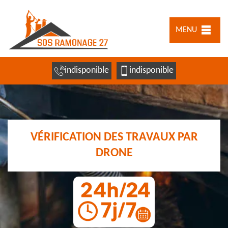
MENU
indisponible
indisponible
VÉRIFICATION DES TRAVAUX PAR
DRONE