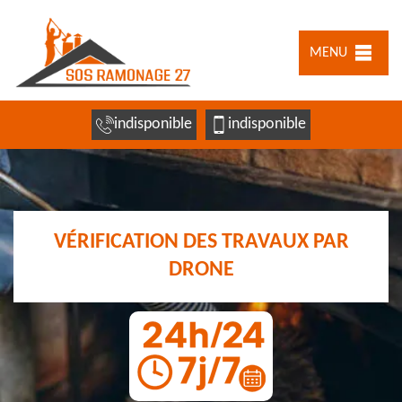
MENU
indisponible
indisponible
VÉRIFICATION DES TRAVAUX PAR
DRONE