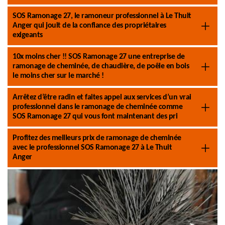
SOS Ramonage 27, le ramoneur professionnel à Le Thuit
Anger qui jouit de la confiance des propriétaires
exigeants
10x moins cher !! SOS Ramonage 27 une entreprise de
ramonage de cheminée, de chaudière, de poêle en bois
le moins cher sur le marché !
Arrêtez d’être radin et faites appel aux services d’un vrai
professionnel dans le ramonage de cheminée comme
SOS Ramonage 27 qui vous font maintenant des pri
Profitez des meilleurs prix de ramonage de cheminée
avec le professionnel SOS Ramonage 27 à Le Thuit
Anger