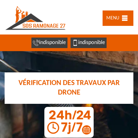
MENU
indisponible
indisponible
VÉRIFICATION DES TRAVAUX PAR
DRONE