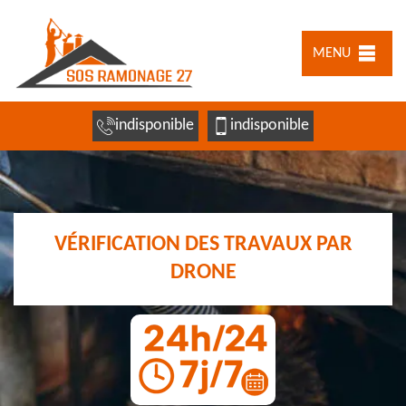
MENU
indisponible
indisponible
VÉRIFICATION DES TRAVAUX PAR
DRONE