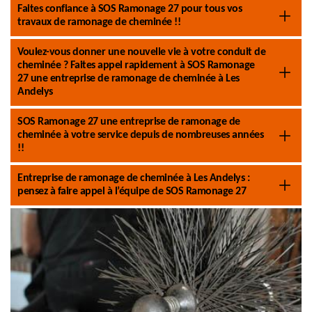
Faites confiance à SOS Ramonage 27 pour tous vos
travaux de ramonage de cheminée !!
Voulez-vous donner une nouvelle vie à votre conduit de
cheminée ? Faites appel rapidement à SOS Ramonage
27 une entreprise de ramonage de cheminée à Les
Andelys
SOS Ramonage 27 une entreprise de ramonage de
cheminée à votre service depuis de nombreuses années
!!
Entreprise de ramonage de cheminée à Les Andelys :
pensez à faire appel à l’équipe de SOS Ramonage 27