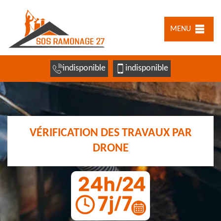
MENU
indisponible
indisponible
VÉRIFICATION DES TRAVAUX PAR
DRONE