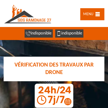
MENU
indisponible
indisponible
VÉRIFICATION DES TRAVAUX PAR
DRONE