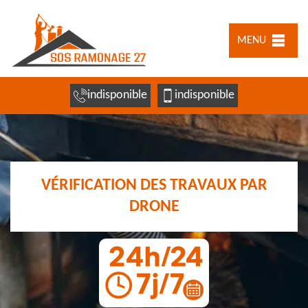
MENU
indisponible
indisponible
VÉRIFICATION DES TRAVAUX PAR
DRONE