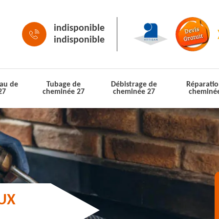
indisponible
indisponible
au de
Tubage de
Débistrage de
Réparatio
27
cheminée 27
cheminée 27
cheminé
AUX