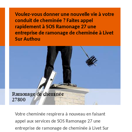
Voulez-vous donner une nouvelle vie à votre
conduit de cheminée ? Faites appel
rapidement à SOS Ramonage 27 une
entreprise de ramonage de cheminée à Livet
Sur Authou
Votre cheminée respirera à nouveau en faisant
appel aux services de SOS Ramonage 27 une
entreprise de ramonage de cheminée à Livet Sur