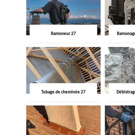
Ramoneur 27
Ramonage
Tubage de cheminée 27
Débistra