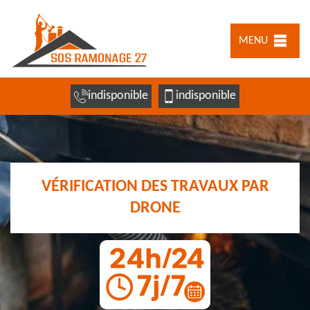
MENU
indisponible
indisponible
VÉRIFICATION DES TRAVAUX PAR
DRONE