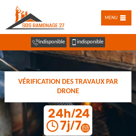
MENU
indisponible
indisponible
VÉRIFICATION DES TRAVAUX PAR
DRONE