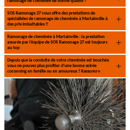
ramonage de cheminée de bonne qualité ?
SOS Ramonage 27 vous offre des prestations de
spécialistes de ramonage de cheminée à Martainville à
des prix imbattables !!
Ramonage de cheminée à Martainville : la prestation
assurée par l’équipe de SOS Ramonage 27 est toujours
au top
Depuis que la conduite de votre cheminée est bouchée
vous ne pouvez plus profiter d’une bonne soirée
cocooning en famille ou en amoureux ? Rassurez-v