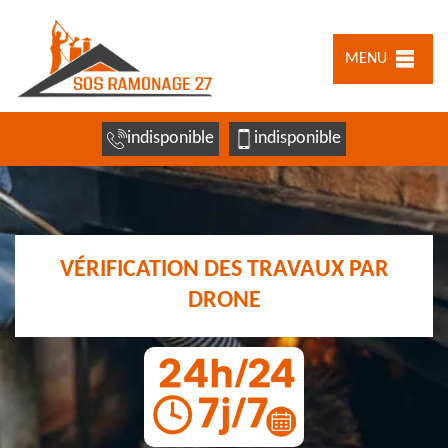
MENU
indisponible
indisponible
VÉRIFICATION DES TRAVAUX PAR
DRONE