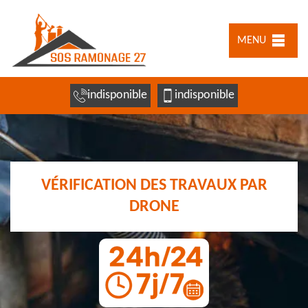
MENU
indisponible
indisponible
VÉRIFICATION DES TRAVAUX PAR
DRONE