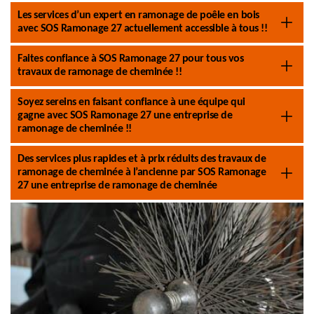
Les services d’un expert en ramonage de poêle en bois
avec SOS Ramonage 27 actuellement accessible à tous !!
Faites confiance à SOS Ramonage 27 pour tous vos
travaux de ramonage de cheminée !!
Soyez sereins en faisant confiance à une équipe qui
gagne avec SOS Ramonage 27 une entreprise de
ramonage de cheminée !!
Des services plus rapides et à prix réduits des travaux de
ramonage de cheminée à l’ancienne par SOS Ramonage
27 une entreprise de ramonage de cheminée