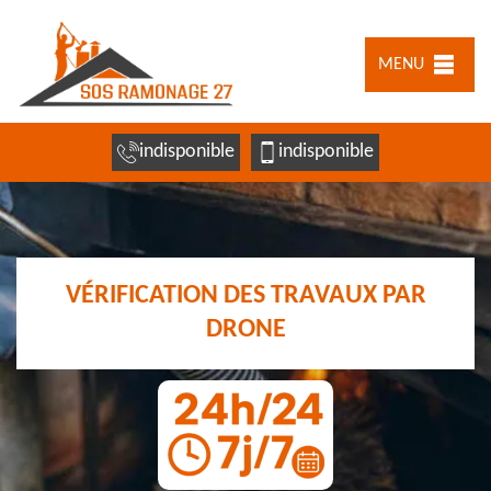
MENU
indisponible
indisponible
VÉRIFICATION DES TRAVAUX PAR
DRONE