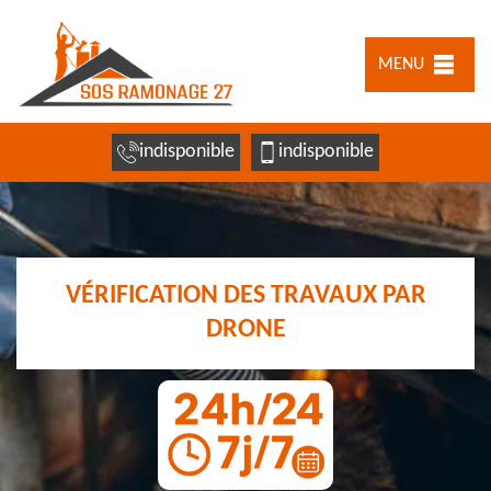
MENU
indisponible
indisponible
VÉRIFICATION DES TRAVAUX PAR
DRONE