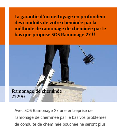
La garantie d’un nettoyage en profondeur
des conduits de votre cheminée par la
méthode de ramonage de cheminée par le
bas que propose SOS Ramonage 27 !!
Avec SOS Ramonage 27 une entreprise de
ramonage de cheminée par le bas vos problèmes
de conduite de cheminée bouchée ne seront plus