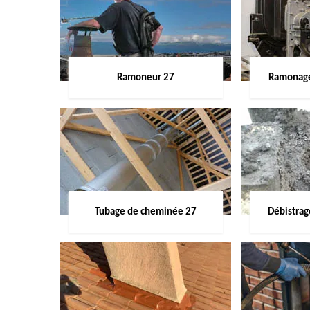
Ramoneur 27
Ramonage
Tubage de cheminée 27
Débistra