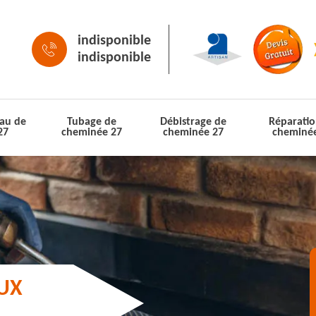
indisponible
indisponible
au de
Tubage de
Débistrage de
Réparatio
27
cheminée 27
cheminée 27
cheminé
AUX