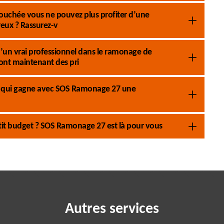
ouchée vous ne pouvez plus profiter d’une
eux ? Rassurez-v
s d’un vrai professionnel dans le ramonage de
nt maintenant des pri
pe qui gagne avec SOS Ramonage 27 une
it budget ? SOS Ramonage 27 est là pour vous
Autres services