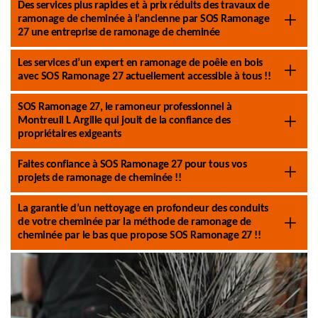
Des services plus rapides et à prix réduits des travaux de
ramonage de cheminée à l’ancienne par SOS Ramonage
27 une entreprise de ramonage de cheminée
Les services d’un expert en ramonage de poêle en bois
avec SOS Ramonage 27 actuellement accessible à tous !!
SOS Ramonage 27, le ramoneur professionnel à
Montreuil L Argille qui jouit de la confiance des
propriétaires exigeants
Faites confiance à SOS Ramonage 27 pour tous vos
projets de ramonage de cheminée !!
La garantie d’un nettoyage en profondeur des conduits
de votre cheminée par la méthode de ramonage de
cheminée par le bas que propose SOS Ramonage 27 !!