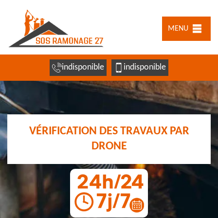
MENU
indisponible
indisponible
VÉRIFICATION DES TRAVAUX PAR
DRONE