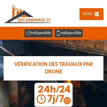
MENU
indisponible
indisponible
VÉRIFICATION DES TRAVAUX PAR
DRONE