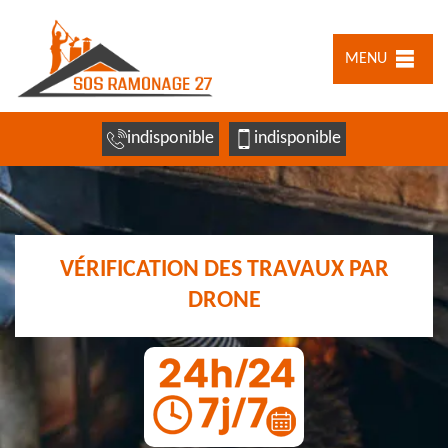
MENU
indisponible
indisponible
VÉRIFICATION DES TRAVAUX PAR
DRONE