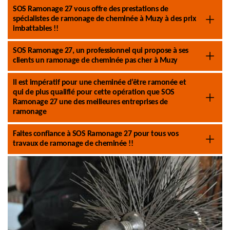
SOS Ramonage 27 vous offre des prestations de
spécialistes de ramonage de cheminée à Muzy à des prix
imbattables !!
SOS Ramonage 27, un professionnel qui propose à ses
clients un ramonage de cheminée pas cher à Muzy
Il est impératif pour une cheminée d’être ramonée et
qui de plus qualifié pour cette opération que SOS
Ramonage 27 une des meilleures entreprises de
ramonage
Faites confiance à SOS Ramonage 27 pour tous vos
travaux de ramonage de cheminée !!