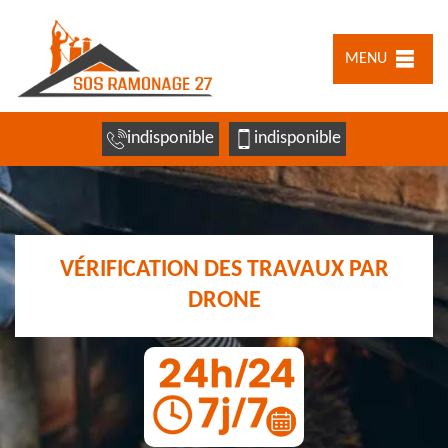
MENU
indisponible
indisponible
VÉRIFICATION DES TRAVAUX PAR
DRONE