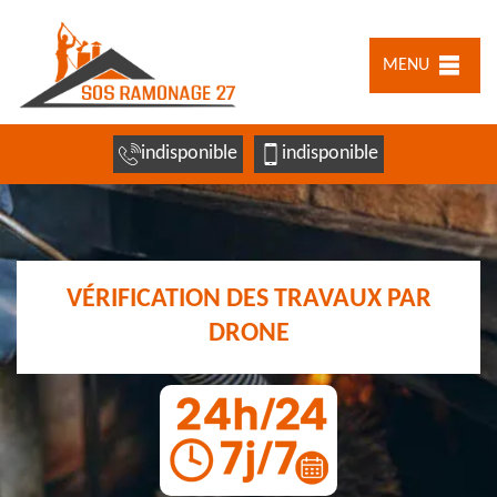
MENU
indisponible
indisponible
VÉRIFICATION DES TRAVAUX PAR
DRONE