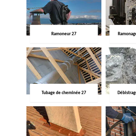
Ramoneur 27
Ramonage
Tubage de cheminée 27
Débistra