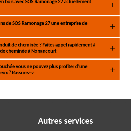
 en bois avec SOS Ramonage 27 actuellement
tions de SOS Ramonage 27 une entreprise de
nduit de cheminée ? Faites appel rapidement à
 de cheminée à Nonancourt
ouchée vous ne pouvez plus profiter d’une
eux ? Rassurez-v
Autres services