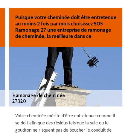
Puisque votre cheminée doit être entretenue
au moins 2 fois par mois choisissez SOS
Ramonage 27 une entreprise de ramonage
de cheminée, la meilleure dans ce
Votre cheminée mérite d’être entretenue comme il
se doit afin que des résidus tels que la suie ou le
goudron ne risquent pas de boucher le conduit de