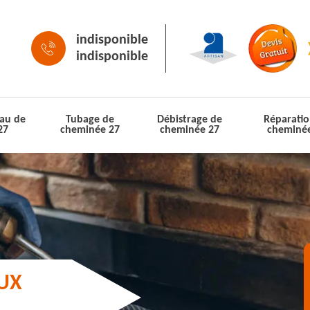
indisponible
indisponible
au de
Tubage de
Débistrage de
Réparatio
27
cheminée 27
cheminée 27
cheminé
AUX