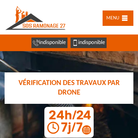
MENU
indisponible
indisponible
VÉRIFICATION DES TRAVAUX PAR
DRONE