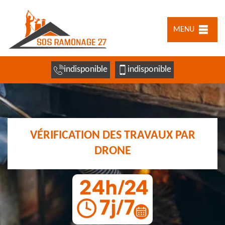
MENU
indisponible
indisponible
VÉRIFICATION DES TRAVAUX PAR
DRONE