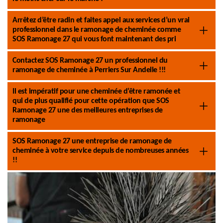
Arrêtez d’être radin et faites appel aux services d’un vrai
professionnel dans le ramonage de cheminée comme
SOS Ramonage 27 qui vous font maintenant des pri
Contactez SOS Ramonage 27 un professionnel du
ramonage de cheminée à Perriers Sur Andelle !!!
Il est impératif pour une cheminée d’être ramonée et
qui de plus qualifié pour cette opération que SOS
Ramonage 27 une des meilleures entreprises de
ramonage
SOS Ramonage 27 une entreprise de ramonage de
cheminée à votre service depuis de nombreuses années
!!