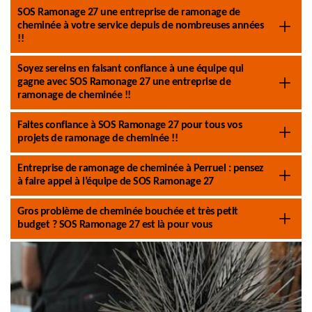
SOS Ramonage 27 une entreprise de ramonage de
cheminée à votre service depuis de nombreuses années
!!
Soyez sereins en faisant confiance à une équipe qui
gagne avec SOS Ramonage 27 une entreprise de
ramonage de cheminée !!
Faites confiance à SOS Ramonage 27 pour tous vos
projets de ramonage de cheminée !!
Entreprise de ramonage de cheminée à Perruel : pensez
à faire appel à l’équipe de SOS Ramonage 27
Gros problème de cheminée bouchée et très petit
budget ? SOS Ramonage 27 est là pour vous