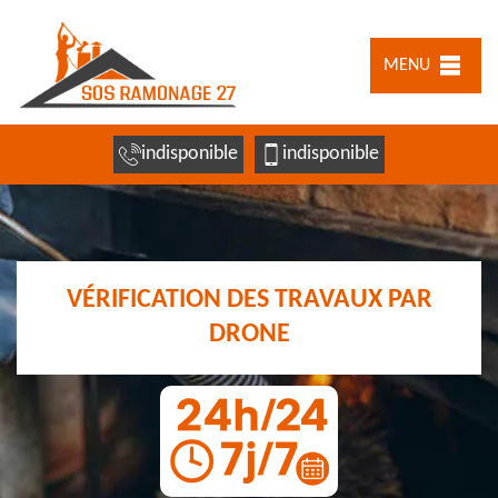
MENU
indisponible
indisponible
VÉRIFICATION DES TRAVAUX PAR
DRONE