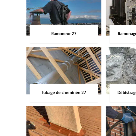
Ramoneur 27
Ramonage
Tubage de cheminée 27
Débistra