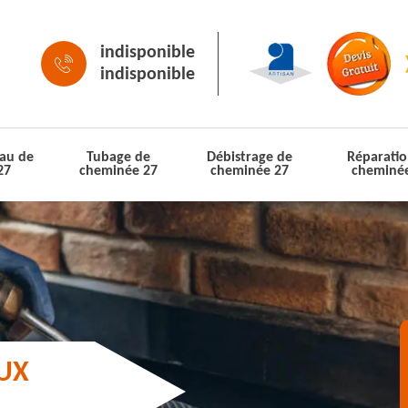
indisponible
indisponible
au de
Tubage de
Débistrage de
Réparatio
27
cheminée 27
cheminée 27
cheminé
AUX