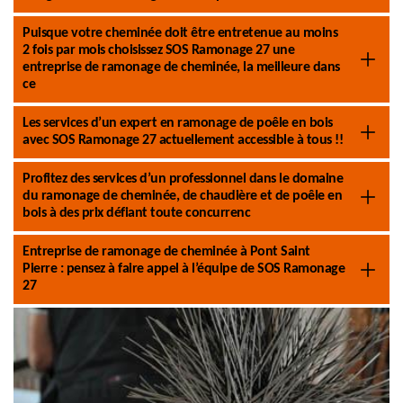
Puisque votre cheminée doit être entretenue au moins
2 fois par mois choisissez SOS Ramonage 27 une
entreprise de ramonage de cheminée, la meilleure dans
ce
Les services d’un expert en ramonage de poêle en bois
avec SOS Ramonage 27 actuellement accessible à tous !!
Profitez des services d’un professionnel dans le domaine
du ramonage de cheminée, de chaudière et de poêle en
bois à des prix défiant toute concurrenc
Entreprise de ramonage de cheminée à Pont Saint
Pierre : pensez à faire appel à l’équipe de SOS Ramonage
27