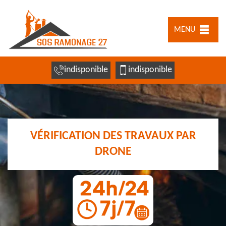
MENU
indisponible
indisponible
VÉRIFICATION DES TRAVAUX PAR
DRONE