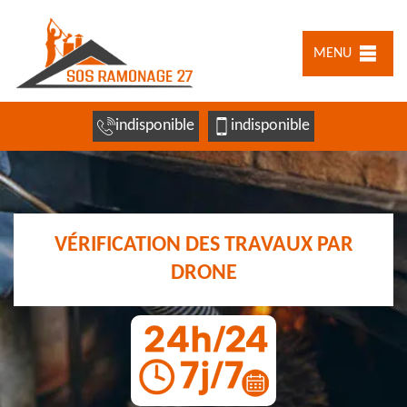
MENU
indisponible
indisponible
VÉRIFICATION DES TRAVAUX PAR
DRONE