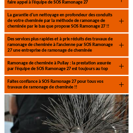
faire appel à l’équipe de SOS Ramonage 27
La garantie d’un nettoyage en profondeur des conduits
de votre cheminée par la méthode de ramonage de
cheminée par le bas que propose SOS Ramonage 27 !!
Des services plus rapides et à prix réduits des travaux de
ramonage de cheminée à l’ancienne par SOS Ramonage
27 une entreprise de ramonage de cheminée
Ramonage de cheminée à Pullay : la prestation assurée
par l’équipe de SOS Ramonage 27 est toujours au top
Faites confiance à SOS Ramonage 27 pour tous vos
travaux de ramonage de cheminée !!