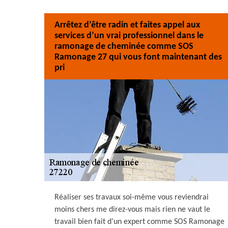
Arrêtez d’être radin et faites appel aux
services d’un vrai professionnel dans le
ramonage de cheminée comme SOS
Ramonage 27 qui vous font maintenant des
pri
Réaliser ses travaux soi-même vous reviendrai
moins chers me direz-vous mais rien ne vaut le
travail bien fait d’un expert comme SOS Ramonage