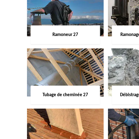
Ramoneur 27
Ramonage
Tubage de cheminée 27
Débistra