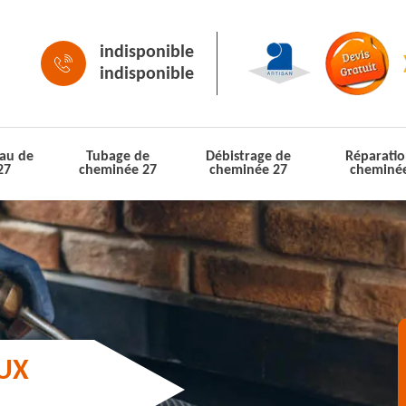
indisponible
indisponible
au de
Tubage de
Débistrage de
Réparatio
27
cheminée 27
cheminée 27
cheminé
AUX