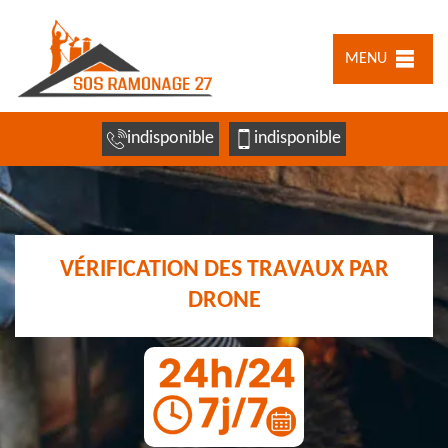
MENU
indisponible
indisponible
VÉRIFICATION DES TRAVAUX PAR
DRONE