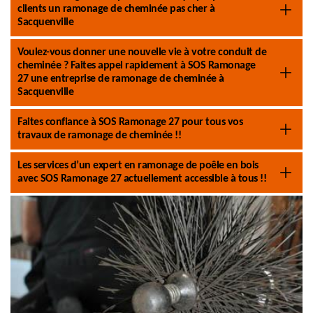
clients un ramonage de cheminée pas cher à
Sacquenville
Voulez-vous donner une nouvelle vie à votre conduit de
cheminée ? Faites appel rapidement à SOS Ramonage
27 une entreprise de ramonage de cheminée à
Sacquenville
Faites confiance à SOS Ramonage 27 pour tous vos
travaux de ramonage de cheminée !!
Les services d’un expert en ramonage de poêle en bois
avec SOS Ramonage 27 actuellement accessible à tous !!