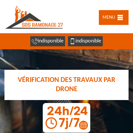
MENU
indisponible
indisponible
VÉRIFICATION DES TRAVAUX PAR
DRONE