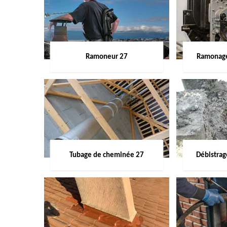
Ramoneur 27
Ramonage
Tubage de cheminée 27
Débistra