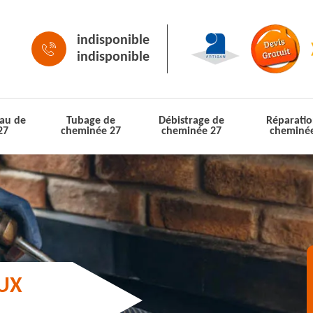
indisponible
indisponible
au de
Tubage de
Débistrage de
Réparatio
27
cheminée 27
cheminée 27
cheminé
AUX