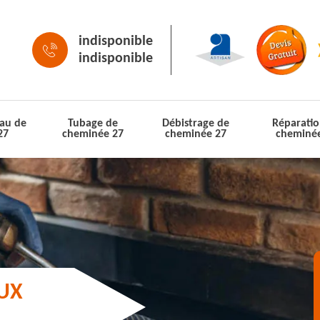
indisponible
indisponible
au de
Tubage de
Débistrage de
Réparatio
27
cheminée 27
cheminée 27
cheminé
AUX