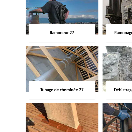
Ramoneur 27
Ramonage
Tubage de cheminée 27
Débistra