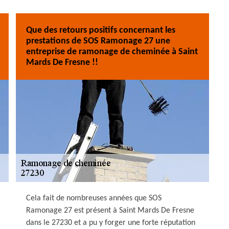
Que des retours positifs concernant les
prestations de SOS Ramonage 27 une
entreprise de ramonage de cheminée à Saint
Mards De Fresne !!
Cela fait de nombreuses années que SOS
Ramonage 27 est présent à Saint Mards De Fresne
dans le 27230 et a pu y forger une forte réputation