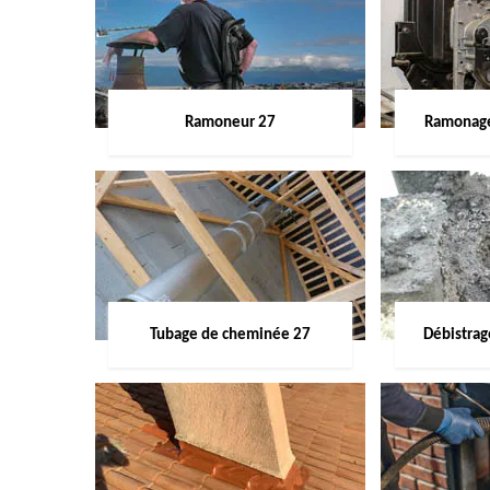
Ramoneur 27
Ramonage
Tubage de cheminée 27
Débistra