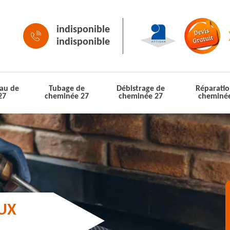
indisponible
indisponible
au de
Tubage de
Débistrage de
Réparatio
27
cheminée 27
cheminée 27
cheminé
AUX