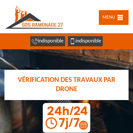
MENU
indisponible
indisponible
VÉRIFICATION DES TRAVAUX PAR
DRONE