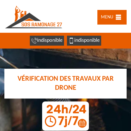
MENU
indisponible
indisponible
VÉRIFICATION DES TRAVAUX PAR
DRONE