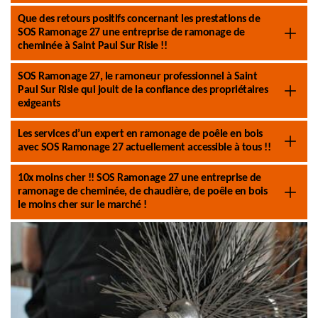
Que des retours positifs concernant les prestations de
SOS Ramonage 27 une entreprise de ramonage de
cheminée à Saint Paul Sur Risle !!
SOS Ramonage 27, le ramoneur professionnel à Saint
Paul Sur Risle qui jouit de la confiance des propriétaires
exigeants
Les services d’un expert en ramonage de poêle en bois
avec SOS Ramonage 27 actuellement accessible à tous !!
10x moins cher !! SOS Ramonage 27 une entreprise de
ramonage de cheminée, de chaudière, de poêle en bois
le moins cher sur le marché !