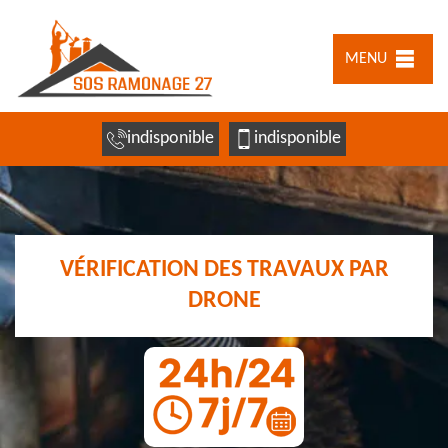
MENU
indisponible
indisponible
VÉRIFICATION DES TRAVAUX PAR
DRONE