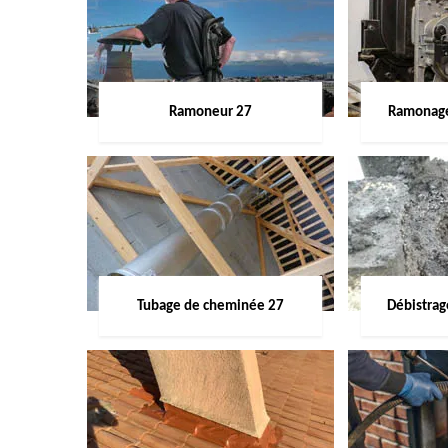
Ramoneur 27
Ramonage
Tubage de cheminée 27
Débistra