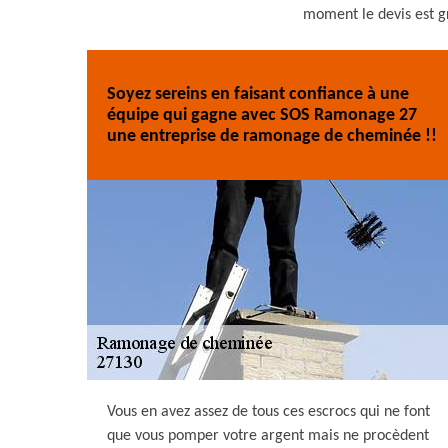
moment le devis est gr
Soyez sereins en faisant confiance à une
équipe qui gagne avec SOS Ramonage 27
une entreprise de ramonage de cheminée !!
Vous en avez assez de tous ces escrocs qui ne font
que vous pomper votre argent mais ne procèdent