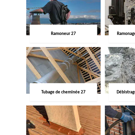
Ramoneur 27
Ramonage
Tubage de cheminée 27
Débistra