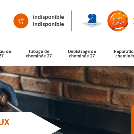
indisponible
indisponible
au de
Tubage de
Débistrage de
Réparatio
27
cheminée 27
cheminée 27
cheminé
AUX