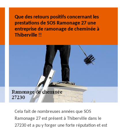
Que des retours positifs concernant les
prestations de SOS Ramonage 27 une
entreprise de ramonage de cheminée à
Thiberville !!
Cela fait de nombreuses années que SOS
Ramonage 27 est présent à Thiberville dans le
27230 et a pu y forger une forte réputation et est