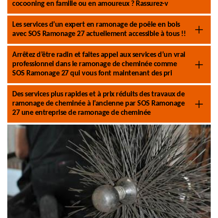
cocooning en famille ou en amoureux ? Rassurez-v
Les services d’un expert en ramonage de poêle en bois
avec SOS Ramonage 27 actuellement accessible à tous !!
Arrêtez d’être radin et faites appel aux services d’un vrai
professionnel dans le ramonage de cheminée comme
SOS Ramonage 27 qui vous font maintenant des pri
Des services plus rapides et à prix réduits des travaux de
ramonage de cheminée à l’ancienne par SOS Ramonage
27 une entreprise de ramonage de cheminée