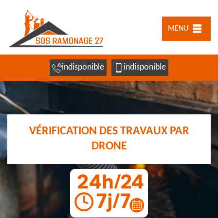
MENU
indisponible
indisponible
VÉRIFICATION DES TRAVAUX PAR
DRONE