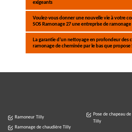
exigeants
Voulez-vous donner une nouvelle vie à votre co
SOS Ramonage 27 une entreprise de ramonage d
La garantie d’un nettoyage en profondeur des 
ramonage de cheminée par le bas que propose
Pose de chapeau de
Ramoneur Tilly
Tilly
Ramonage de chaudière Tilly