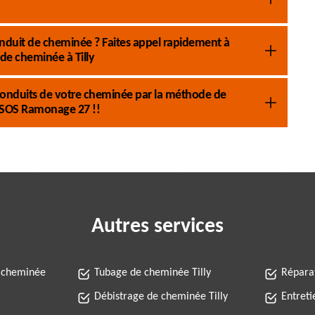
nduit de cheminée ? Faites appel rapidement à
e cheminée à Tilly
conduits de votre cheminée par la méthode de
 SOS Ramonage 27 !!
Autres services
 cheminée
Tubage de cheminée Tilly
Réparat
Débistrage de cheminée Tilly
Entreti