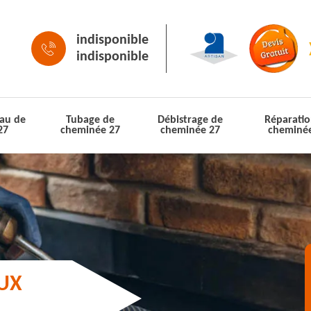
indisponible
indisponible
au de
Tubage de
Débistrage de
Réparatio
27
cheminée 27
cheminée 27
cheminé
AUX