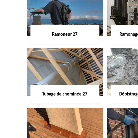
Ramoneur 27
Ramonage
Tubage de cheminée 27
Débistra