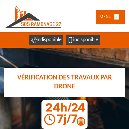
MENU
indisponible
indisponible
VÉRIFICATION DES TRAVAUX PAR
DRONE