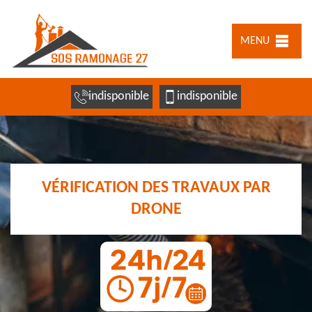
MENU
indisponible
indisponible
VÉRIFICATION DES TRAVAUX PAR
DRONE