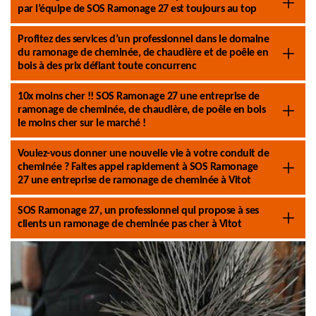
par l’équipe de SOS Ramonage 27 est toujours au top
Profitez des services d’un professionnel dans le domaine
du ramonage de cheminée, de chaudière et de poêle en
bois à des prix défiant toute concurrenc
10x moins cher !! SOS Ramonage 27 une entreprise de
ramonage de cheminée, de chaudière, de poêle en bois
le moins cher sur le marché !
Voulez-vous donner une nouvelle vie à votre conduit de
cheminée ? Faites appel rapidement à SOS Ramonage
27 une entreprise de ramonage de cheminée à Vitot
SOS Ramonage 27, un professionnel qui propose à ses
clients un ramonage de cheminée pas cher à Vitot