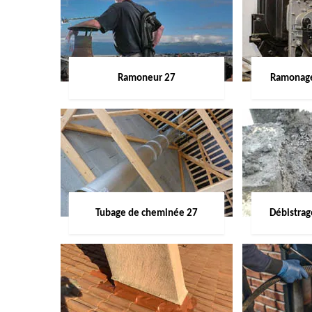
Ramoneur 27
Ramonage
Tubage de cheminée 27
Débistra