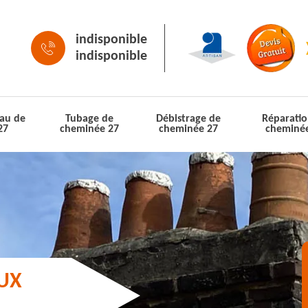
indisponible
indisponible
au de
Tubage de
Débistrage de
Réparatio
27
cheminée 27
cheminée 27
cheminé
AUX