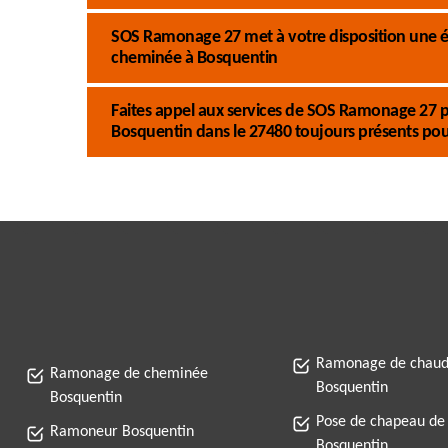
SOS Ramonage 27 met à votre disposition une éq
cheminée à Bosquentin
Faites appel aux services de SOS Ramonage 27 
Bosquentin dans le 27480 toujours présents pour 
Ramonage de chaud
Ramonage de cheminée
Bosquentin
Bosquentin
Pose de chapeau de
Ramoneur Bosquentin
Bosquentin