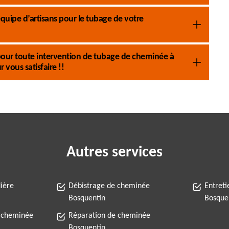
uipe d’artisans pour le tubage de votre
pour toute intervention de tubage de cheminée à
vous satisfaire !!
Autres services
ière
Débistrage de cheminée
Entret
Bosquentin
Bosque
 cheminée
Réparation de cheminée
Bosquentin