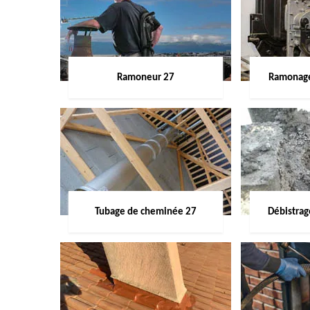
Ramoneur 27
Ramonage
Tubage de cheminée 27
Débistra