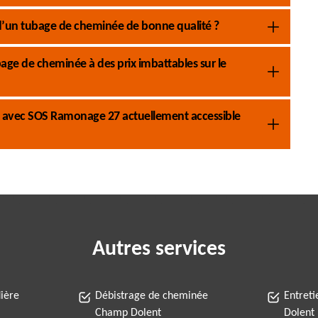
 d’un tubage de cheminée de bonne qualité ?
age de cheminée à des prix imbattables sur le
e avec SOS Ramonage 27 actuellement accessible
Autres services
ière
Débistrage de cheminée
Entret
Champ Dolent
Dolent