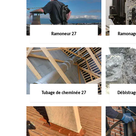
Ramoneur 27
Ramonage
Tubage de cheminée 27
Débistra