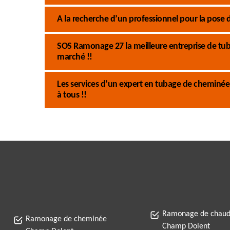
A la recherche d’un professionnel pour la pose
SOS Ramonage 27 la meilleure entreprise de tub
marché !!
Les services d’un expert en tubage de cheminé
à tous !!
Ramonage de chaud
Ramonage de cheminée
Champ Dolent