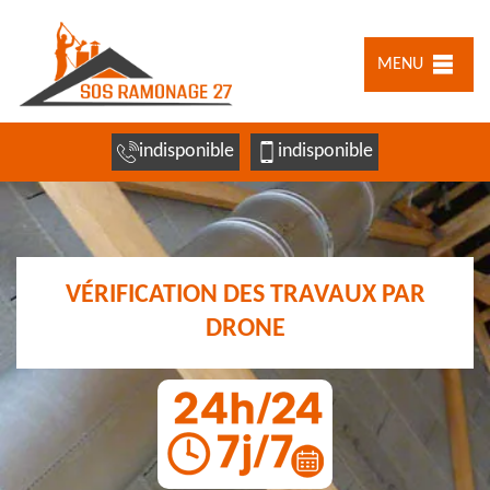
MENU
indisponible
indisponible
VÉRIFICATION DES TRAVAUX PAR
DRONE