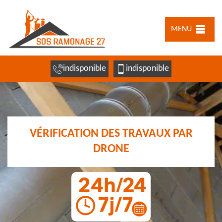
MENU
indisponible
indisponible
VÉRIFICATION DES TRAVAUX PAR
DRONE