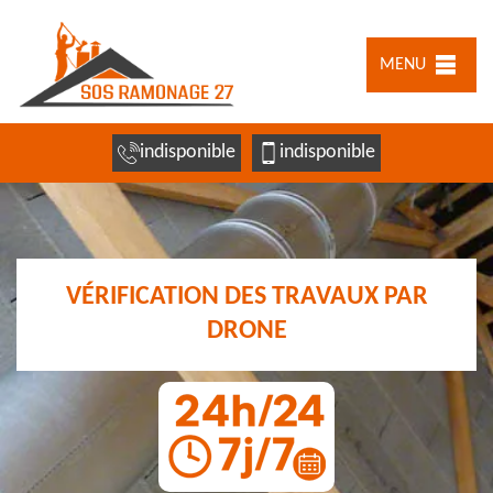
MENU
indisponible
indisponible
VÉRIFICATION DES TRAVAUX PAR
DRONE